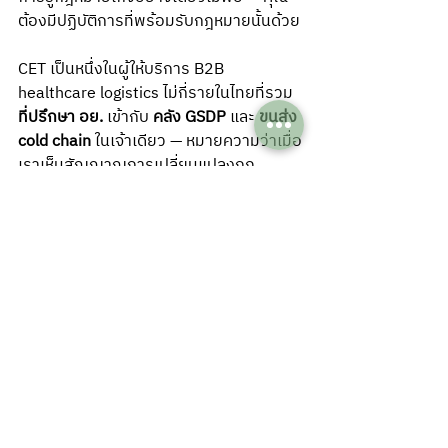
ต้องมีปฏิบัติการที่พร้อมรับกฎหมายนั้นด้วย
CET เป็นหนึ่งในผู้ให้บริการ B2B 
healthcare logistics ไม่กี่รายในไทยที่รวม 
ที่ปรึกษา อย.
 เข้ากับ 
คลัง GSDP
 และ 
ขนส่ง 
cold chain
 ในเจ้าเดียว — หมายความว่าเมื่อ
เราเห็นสัญญาณการเปลี่ยนแปลงกฎ
ระเบียบจาก 5 แหล่งนี้ เราสามารถปรับ
ระบบ logistics ได้ทันที ไม่ต้องรอให้ใครบอก
ลองนึกภาพ: PIC/S ออก guideline ใหม่
เรื่อง GDP สำหรับ active 
pharmaceutical ingredients → CET รู้
ภายใน 24 ชั่วโมง → เราปรับ SOP คลัง 
GSDP ให้สอดคล้อง → อีก 12 เดือนต่อมา 
อย. ประกาศใช้ guideline นี้ในไทย → ลูกค้า 
CET ผ่าน audit โดยไม่ต้องแก้ไขอะไรเลย