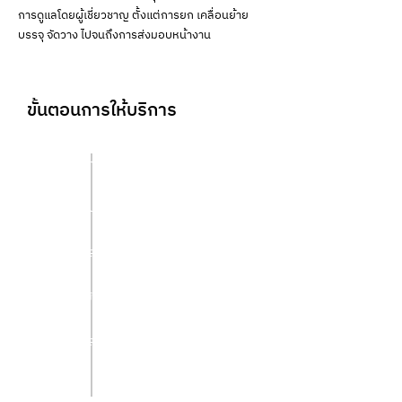
การดูแลโดยผู้เชี่ยวชาญ ตั้งแต่การยก เคลื่อนย้าย
บรรจุ จัดวาง ไปจนถึงการส่งมอบหน้างาน
ขั้นตอนการให้บริการ
สำรวจหน้างาน
วางแผนการขนย้าย
บรรจุและยึดสินค้า
เคลื่อนย้ายขึ้น-ลงรถ
ติดตามสถานะระหว่างขนส่ง