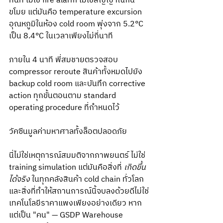
ทันที ไม่ใช่ fire alarm ไม่ใช่สัญญาณกัน
ขโมย แต่มันคือ temperature excursion 
อุณหภูมิในห้อง cold room พุ่งจาก 5.2°C 
เป็น 8.4°C ในเวลาเพียงไม่กี่นาที
ภายใน 4 นาที พี่สมชายตรวจสอบ 
compressor reroute สินค้าทั้งหมดไปยัง 
backup cold room และบันทึก corrective 
action ทุกขั้นตอนตาม standard 
operating procedure ที่กำหนดไว้
วัคซีนมูลค่ามหาศาลทั้งล็อตปลอดภัย
นี่ไม่ใช่เหตุการณ์สมมติจากภาพยนตร์ ไม่ใช่ 
training simulation แต่มันคือสิ่งที่ 
เกิดขึ้น
ได้จริง
 ในทุกคลังสินค้า cold chain ทั่วโลก 
และสิ่งที่ทำให้สถานการณ์นี้จบลงด้วยดีไม่ใช่
เทคโนโลยีราคาแพงเพียงอย่างเดียว หาก
แต่เป็น "คน" — GSDP Warehouse 