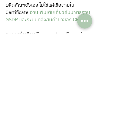
ผลิตภัณฑ์ตัวเอง ไม่ใช่แค่เชื่อตามใบ 
Certificate 
อ่านเพิ่มเติมเกี่ยวกับมาตรฐาน 
GSDP และระบบคลังสินค้ายาของ CET
ระบบแจ้งเตือน Temperature Excursion 
ของเรากระจายไปยังผู้รับผิดชอบหลาย
ลำดับขั้น เพื่อให้มั่นใจว่าไม่มี Alarm ไหนที่
ไม่มีใครได้ยิน SOP การแก้ไขไม่ได้เป็นเพียง
เอกสารที่เก็บไว้ในแฟ้ม — แต่มันคือ 
Protocol ที่ถูกทดสอบจริงและพร้อมใช้งาน
ทุกเมื่อ
เหนือสิ่งอื่นใด การทำงานของเราเชื่อมต่อ 
Closed Cold Chain ตั้งแต่คลังสินค้ายา ไป
จนถึงการขนส่งควบคุมอุณหภูมิ Last Mile 
— เพื่อให้คุณมั่นใจได้ว่าผลิตภัณฑ์ของคุณได้
รับการปกป้องในทุกมิติของ Supply Chain 
โดยไม่มีรอยต่อที่ขาดตอน [ดูรายละเอียด