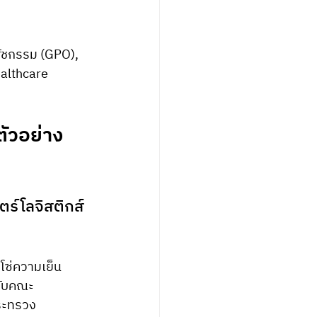
ัชกรรม (GPO), 
althcare 
ัวอย่าง
ร์โลจิสติกส์
ซ่ความเย็น
กับคณะ
ระทรวง