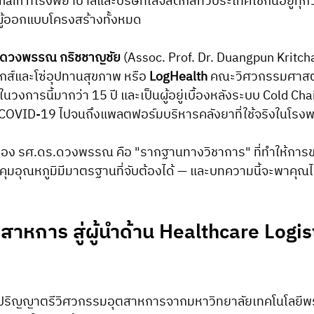
ain ที่โรงพยาบาลและบริษัทโลจิสติกส์ทั่วประเทศใช้กันอยู่ทุกวั
" ผู้ออกแบบโครงสร้างทั้งหมด
.ดวงพรรณ กริชชาญชัย
 (Assoc. Prof. Dr. Duangpun Kritch
กส์และโซ่อุปทานสุขภาพ หรือ 
LogHealth
 คณะวิศวกรรมศาสตร
่ในวงการนี้มากว่า 15 ปี และเป็นผู้อยู่เบื้องหลังระบบ Cold C
ีน COVID-19 ไปจนถึงแพลตฟอร์มบริหารคลังยาที่ใช้จริงในโร
นของ รศ.ดร.ดวงพรรณ คือ "รากฐานทางวิชาการ" ที่ทำให้การข
ุมอุณหภูมิมีมาตรฐานที่จับต้องได้ — และบทความนี้จะพาคุณไป
าหการ สู่ผู้นำด้าน Healthcare Logist
ิญญาตรีวิศวกรรมอุตสาหการจากมหาวิทยาลัยเทคโนโลยีพ