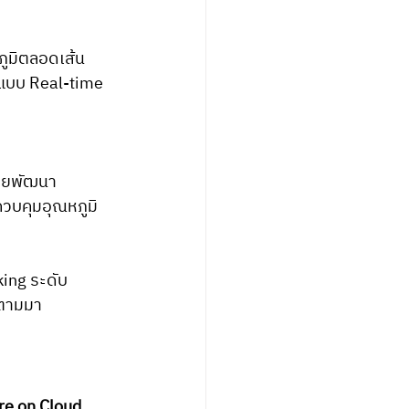
ูมิตลอดเส้น
มแบบ Real-time
วยพัฒนา 
วบคุมอุณหภูมิ
king ระดับ
นตามมา
re on Cloud 