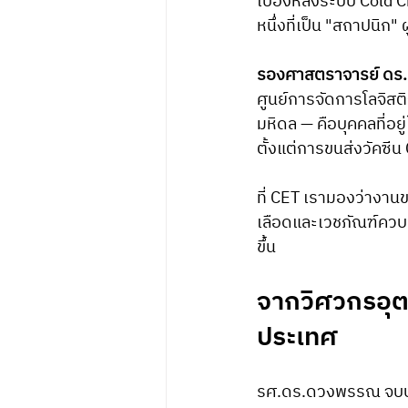
เบื้องหลังระบบ Cold Ch
หนึ่งที่เป็น "สถาปนิก
รองศาสตราจารย์ ดร
ศูนย์การจัดการโลจิสติ
มหิดล — คือบุคคลที่อยู
ตั้งแต่การขนส่งวัคซ
ที่ CET เรามองว่างา
เลือดและเวชภัณฑ์ควบค
ขึ้น
จากวิศวกรอุตส
ประเทศ
รศ.ดร.ดวงพรรณ จบปร