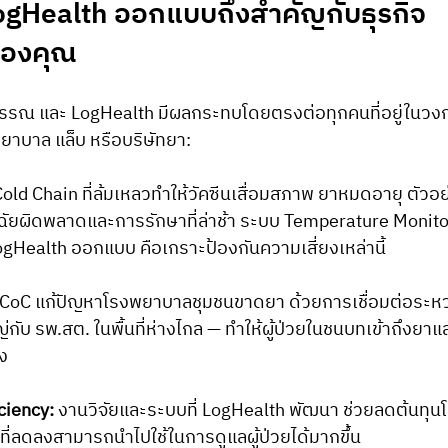
LogHealth ออกแบบถึงสำคัญกับธุรกิจ 
ของคุณ
รณ และ LogHealth มีผลกระทบโดยตรงต่อทุกคนที่อยู่ในวงก
พยาบาล แล็บ หรือบริษัทยา:
Cold Chain ที่ล้มเหลวทำให้วัคซีนเสื่อมสภาพ ยาหมดอายุ ตัวอย
จฉัยผิดพลาดและการรักษาที่ล่าช้า ระบบ Temperature Monito
 LogHealth ออกแบบ คือเกราะป้องกันความเสี่ยงเหล่านี้
PCoC แก้ปัญหาโรงพยาบาลชุมชนขาดยา ด้วยการเชื่อมต่อระห
่กับ รพ.สต. ในพื้นที่ห่างไกล — ทำให้ผู้ป่วยในชนบทเข้าถึงยาแ
ง
ciency:
 งานวิจัยและระบบที่ LogHealth พัฒนา ช่วยลดต้นทุน
ี่ลดลงสามารถนำไปใช้ในการดูแลผู้ป่วยได้มากขึ้น