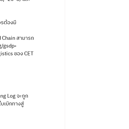
วรต้องมี
ld Chain สามารถ
g/gsdp-
stics ของ CET 
)
ing Log จะถูก
ใบเบิกทางสู่ 