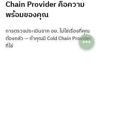
Chain Provider คือความ
พร้อมของคุณ
การตรวจประเมินจาก อย. ไม่ใช่เรื่องที่คุณ
ต้องกลัว — ถ้าคุณมี Cold Chain Provider 
ที่ใช่
และ "ที่ใช่" ไม่ได้วัดกันที่ราคาถูกที่สุด หรือ
คุยเก่งที่สุดในห้องประชุม — แต่วัดกันที่ว่า
เขาตอบ 5 คำถามนี้ด้วย "หลักฐาน" ได้หรือ
ไม่
ใบรับรอง GSDP, ISO 9001:2015, 
Temperature Bands 2–8°C / 15–25°C 
/ –20°C, ระบบ Real-time Monitoring, 
การส่งมอบ Last-mile ที่เชื่อถือได้ — 
ทั้งหมดนี้ไม่ใช่ "Feature" แต่มันคือ 
"มาตรฐานขั้นต่ำ" ที่คุณควรคาดหวังจาก 