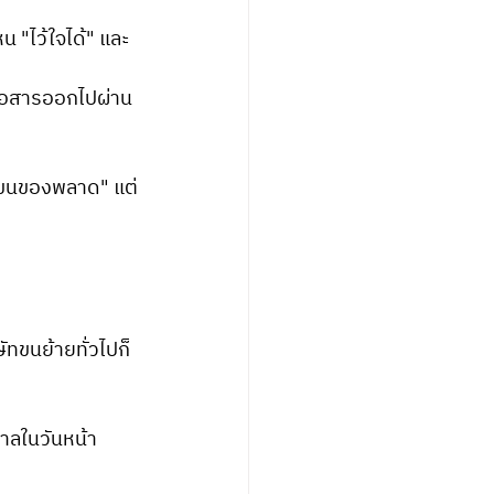
 "ไว้ใจได้" และ
ื่อสารออกไปผ่าน
ัทขนของพลาด" แต่
ัทขนย้ายทั่วไปก็
ศาลในวันหน้า