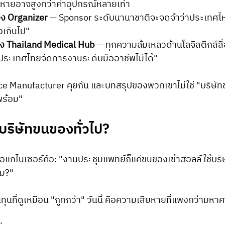
หายอาจสูงกว่าค่าอุปกรณ์หลายเท่า
อง Organizer
 — Sponsor ระดับนานาชาติจะจดจำว่าประเทศไหน
งเกินไป"
ง Thailand Medical Hub
 — ทุกความล้มเหลวด้านโลจิสติกส์ส
ประเทศไทยจัดการงานระดับมืออาชีพไม่ได้"
ice Manufacturer คุยกัน และบทสรุปของพวกเขาไม่ใช่ "บริษ
พร้อม"
้บริษัทขนของทั่วไป?
อแกไนเซอร์คือ: "งานประชุมแพทย์ก็แค่ขนของเข้าฮอลล์ ใช้บริษ
ไม?"
ทุนที่ดูเหมือน "ถูกกว่า" วันนี้ คือความเสียหายที่แพงกว่ามหา