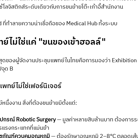
้โลจิสติกส์ระดับเดียวกับการขนย้ายโต๊ะเก้าอี้สำนักงาน
d ที่ทำลายความน่าเชื่อถือของ Medical Hub ทั้งระบบ
์ไม่ใช่แค่ "ขนของเข้าฮอลล์"
ี่สุดของผู้จัดงานประชุมแพทย์ในไทยคือการมองว่า Exhibition 
จุด B
แพทย์ไม่ใช่เฟอร์นิเจอร์
ึ่งงาน สิ่งที่ต้องขนย้ายมีตั้งแต่:
อุปกรณ์ Robotic Surgery
 — มูลค่าหลายสิบล้านบาท ต้องการร
รแรงกระแทกที่แม่นยำ
ชภัณฑ์ควบคุมอุณหภูมิ
 — ต้องรักษาอุณหภูมิ 2–8°C ตลอดเส