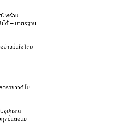
°C พร้อม 
ับได้ — มาตรฐาน
ย่างมั่นใจ โดย
ลตราซาวด์ ไม่
ับอุปกรณ์
ทุกขั้นตอนมี