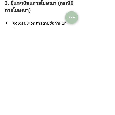
3. ขึ้นทะเบียนการโฆษณา (กรณีมี
การโฆษณา)
จัดเตรียมเอกสารตามข้อกำหนด
ยื่นเอกสารและรอผลการพิจารณา
ลดความยุ่งยากในการจด 
อย. ด้วยบริการที่ปรึกษาจด 
อย. และรับจด อย.
ด้วยประเภทสินค้าที่ต้องจด อย. จัดอยู่ใน
กลุ่มที่ส่งผลต่อผู้บริโภคโดยตรงทำให้ขั้น
ตอน
ขึ้นทะเบียน อย.
 เอกสาร และเงื่อนไข
ต่าง ๆ มีรายละเอียดซับซ้อน สำหรับใครที่ไม่
สะดวกจด อย. ด้วยตนเอง การเลือกใช้
บริการรับจด อย.
 หรือ
ที่ปรึกษาจด อย.
 ก็
เป็นอีกทางเลือกที่น่าสนใจ เพราะจะมีผู้