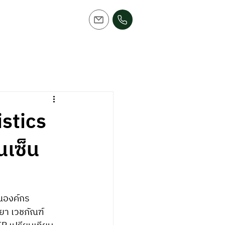
istics
นเซ็น
ยา เวชภัณฑ์ 