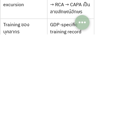
excursion
→ RCA → CAPA เป็น
ลายลักษณ์อักษร
Training ของ
GDP-specific 
บุคลากร
training record
Redundancy 
Backup power, รถ
system
สำรอง, 
contingency route
Validated 
Document ระบุ 
packaging
band ที่ validate 
แล้ว (2–8°C / 15–
25°C / −20°C)
Client references
Case จริง รวมถึง 
excursion ที่เคยเกิด
และจัดการอย่างไร