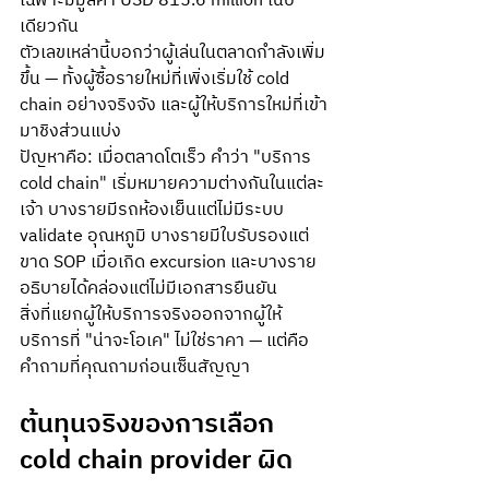
เฉพาะมีมูลค่า USD 815.6 million ในปี
เดียวกัน 
ตัวเลขเหล่านี้บอกว่าผู้เล่นในตลาดกำลังเพิ่ม
ขึ้น — ทั้งผู้ซื้อรายใหม่ที่เพิ่งเริ่มใช้ cold 
chain อย่างจริงจัง และผู้ให้บริการใหม่ที่เข้า
มาชิงส่วนแบ่ง
ปัญหาคือ: เมื่อตลาดโตเร็ว คำว่า "บริการ 
cold chain" เริ่มหมายความต่างกันในแต่ละ
เจ้า บางรายมีรถห้องเย็นแต่ไม่มีระบบ 
validate อุณหภูมิ บางรายมีใบรับรองแต่
ขาด SOP เมื่อเกิด excursion และบางราย
อธิบายได้คล่องแต่ไม่มีเอกสารยืนยัน
สิ่งที่แยกผู้ให้บริการจริงออกจากผู้ให้
บริการที่ "น่าจะโอเค" ไม่ใช่ราคา — แต่คือ
คำถามที่คุณถามก่อนเซ็นสัญญา
ต้นทุนจริงของการเลือก 
cold chain provider ผิด